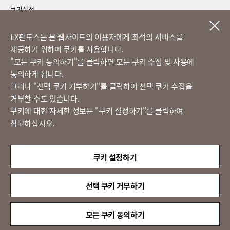
쿠키설정
LG 베스트 케어 이전설치
LX판토스는 본 웹사이트의 이용자에게 최적의 서비스를
제공하기 위하여 쿠키를 사용합니다.
고객의 소리
​"모든 쿠키 동의하기"를 클릭하면 모든 쿠키 수집 및 사용에
동의하게 됩니다.
그러나 "선택 쿠키 거부하기"를 클릭하여 선택 쿠키 수집을
정도경영 신문고
거부할 수도 있습니다.
쿠키에 대한 자세한 정보는 "쿠키 설정하기"를 클릭하여
참고하십시오.
LX 판토스
(주)LX판토스 사업자등록번호 : 116-81-31734
쿠키 설정하기
대표자 : 이용호
서울시 종로구 새문안로 58
대표전화 :
02-3771-2114
선택 쿠키 거부하기
해외직구 문의 : 02-3771-2013 / 2014
© LX Pantos Co., Ltd. All rights reserved.
모든 쿠키 동의하기
QUICK
MENU