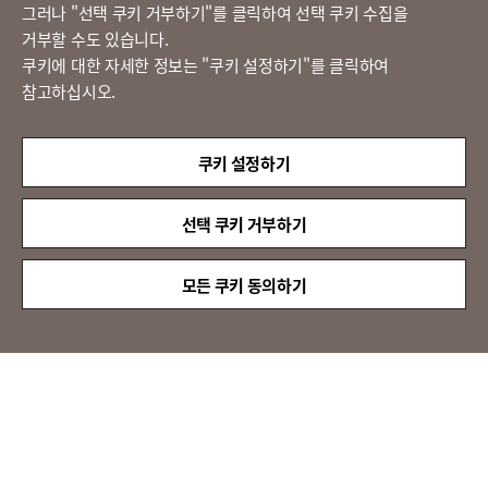
그러나 "선택 쿠키 거부하기"를 클릭하여 선택 쿠키 수집을
정도경영 신문고
거부할 수도 있습니다.
쿠키에 대한 자세한 정보는 "쿠키 설정하기"를 클릭하여
참고하십시오.
LX 판토스
(주)LX판토스 사업자등록번호 : 116-81-31734
쿠키 설정하기
대표자 : 이용호
서울시 종로구 새문안로 58
대표전화 :
02-3771-2114
선택 쿠키 거부하기
해외직구 문의 : 02-3771-2013 / 2014
© LX Pantos Co., Ltd. All rights reserved.
모든 쿠키 동의하기
QUICK
MENU
[인증명] 정보보호 관리체계 인증(ISMS)
[인증 범위] 특송서비스
[유효 기간] 2024.11.20 ~ 2027.11.19