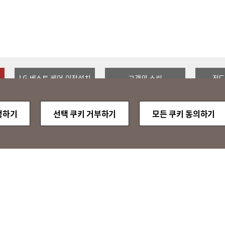
LG 베스트 케어 이전설치
고객의 소리
정도
정하기
선택 쿠키 거부하기
모든 쿠키 동의하기
QUICK
MENU
-2013 / 2014
Family Site