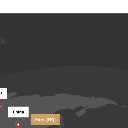
rk
IS
China
Korea(HQ)