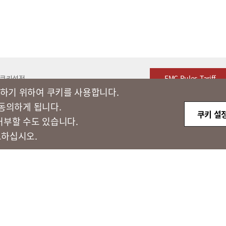
쿠키설정
FMC Rules Tariff
하기 위하여 쿠키를 사용합니다.​
 동의하게 됩니다.
쿠키 설
거부할 수도 있습니다.
고하십시오.
 종로구 새문안로 58
대표전화 : 02-3771-2114
해외직구 문의 : 02-3771
관리체계 인증(ISMS-P)
ISO/IEC 27001 인증 획득
정보보안경영시스템 국제 표준
.19