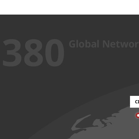
380
Global Netwo
C