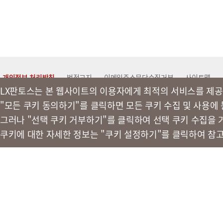
개인정보 처리방침
법적고지
이메일주소무단수집거부
사이트맵
LX판토스는 본 웹사이트의 이용자에게 최적의 서비스를 제공
"모든 쿠키 동의하기"를 클릭하면 모든 쿠키 수집 및 사용에
LX 판토스
그러나 "선택 쿠키 거부하기"를 클릭하여 선택 쿠키 수집을 
쿠키에 대한 자세한 정보는 "쿠키 설정하기"를 클릭하여 참
(주)LX판토스 사업자등록번호 : 116-81-31734
대표자 : 이용호
서울시
© LX Pantos Co., Ltd. All rights reserved.
[인증명] 정보보호 관리체계 인증(ISMS)
[인증명] 정보보호 및 개인정보보호 
[인증 범위] 특송서비스
[인증 범위] 이전설치서비스
[유효 기간] 2024.11.20 ~ 2027.11.19
[유효 기간] 2024.11.20 ~ 2027.11