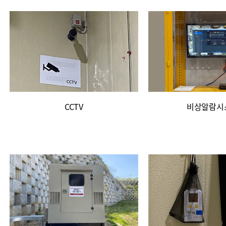
CCTV
비상알람시