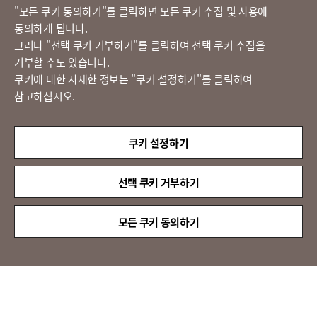
고객의 소리
​"모든 쿠키 동의하기"를 클릭하면 모든 쿠키 수집 및 사용에
동의하게 됩니다.
그러나 "선택 쿠키 거부하기"를 클릭하여 선택 쿠키 수집을
정도경영 신문고
거부할 수도 있습니다.
쿠키에 대한 자세한 정보는 "쿠키 설정하기"를 클릭하여
참고하십시오.
LX 판토스
(주)LX판토스 사업자등록번호 : 116-81-31734
쿠키 설정하기
대표자 : 이용호
서울시 종로구 새문안로 58
대표전화 :
02-3771-2114
선택 쿠키 거부하기
해외직구 문의 : 02-3771-2013 / 2014
© LX Pantos Co., Ltd. All rights reserved.
모든 쿠키 동의하기
QUICK
MENU