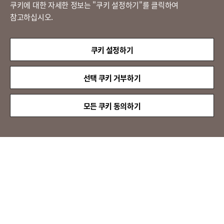
쿠키에 대한 자세한 정보는 "쿠키 설정하기"를 클릭하여
참고하십시오.
LX 판토스
(주)LX판토스 사업자등록번호 : 116-81-31734
쿠키 설정하기
대표자 : 이용호
서울시 종로구 새문안로 58
대표전화 :
02-3771-2114
선택 쿠키 거부하기
해외직구 문의 : 02-3771-2013 / 2014
© LX Pantos Co., Ltd. All rights reserved.
모든 쿠키 동의하기
QUICK
MENU
[인증명] 정보보호 관리체계 인증(ISMS)
[인증 범위] 특송서비스
[유효 기간] 2024.11.20 ~ 2027.11.19
[인증명] 정보보호 및 개인정보보호 관리체계 인증(ISMS-P)
[인증 범위] 이전설치서비스
[유효 기간] 2024.11.20 ~ 2027.11.19