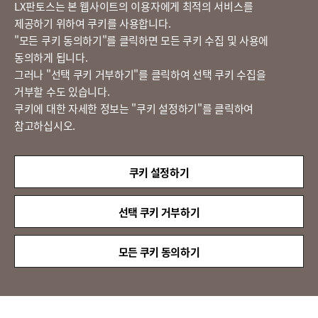
LG 베스트 케어 이전설치
LX판토스는 본 웹사이트의 이용자에게 최적의 서비스를
제공하기 위하여 쿠키를 사용합니다.
고객의 소리
​"모든 쿠키 동의하기"를 클릭하면 모든 쿠키 수집 및 사용에
동의하게 됩니다.
그러나 "선택 쿠키 거부하기"를 클릭하여 선택 쿠키 수집을
정도경영 신문고
거부할 수도 있습니다.
쿠키에 대한 자세한 정보는 "쿠키 설정하기"를 클릭하여
참고하십시오.
LX 판토스
(주)LX판토스 사업자등록번호 : 116-81-31734
쿠키 설정하기
대표자 : 이용호
서울시 종로구 새문안로 58
대표전화 :
02-3771-2114
선택 쿠키 거부하기
해외직구 문의 : 02-3771-2013 / 2014
© LX Pantos Co., Ltd. All rights reserved.
모든 쿠키 동의하기
QUICK
MENU