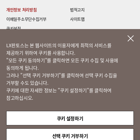
개인정보 처리방침
법적고지
이메일주소무단수집거부
사이트맵
쿠키설정
LG 베스트 케어 이전설치
LX판토스는 본 웹사이트의 이용자에게 최적의 서비스를
제공하기 위하여 쿠키를 사용합니다.
고객의 소리
​"모든 쿠키 동의하기"를 클릭하면 모든 쿠키 수집 및 사용에
동의하게 됩니다.
그러나 "선택 쿠키 거부하기"를 클릭하여 선택 쿠키 수집을
정도경영 신문고
거부할 수도 있습니다.
쿠키에 대한 자세한 정보는 "쿠키 설정하기"를 클릭하여
참고하십시오.
LX 판토스
(주)LX판토스 사업자등록번호 : 116-81-31734
쿠키 설정하기
대표자 : 이용호
서울시 종로구 새문안로 58
대표전화 :
02-3771-2114
선택 쿠키 거부하기
해외직구 문의 : 02-3771-2013 / 2014