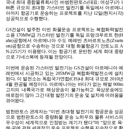
국내 최대 종합물류회사인 ㈜범한판토스(대표: 여성구)가 1
86톤 규모의 초대형 가스터빈 발전기를 독일에서 아르메니
아까지 항공기로 운송하는 프로젝트를 지난 12일(현지시각)
성공적으로 수행했다.
GS건설이 발주한 이번 화물운송 프로젝트는 복합화력발전
소용 170MW급 가스터빈 발전기를 독일 프랑크푸르트 한(H
ahn)공항에서 아르메니아 수도 예레반 츠바르트노츠(Zvartn
ots)공항으로 수송하는 것으로 대형 화물항공기 안토노프 A
N-225기가 이용됐다. 이는 항공기로 운반한 세계 최대 중량
으로 기네스북에 등재될 전망이다.
이번에 운송된 가스터빈 발전기는 GS건설이 아르메니아 예
레반에서 시공하고 있는 205MW급 복합화력발전소에 설치
된다. 이 발전소는 독립국가연합(CIS)내 최대 규모로 2010년
4월 완공될 예정이다. 아르메니아는 바다가 없는 해발 900m
고지의 내륙국가로 해상운송이 불가능하고 육상운송에도
애로점이 많아 그간 대형 발전기의 운송 및 설치에 어려움을
겪어왔다.
범한판토스 관계자는 “이번 초대형 발전기의 항공운송 성공
으로 범한판토스의 중량화물 운송 노하우와 물류 서비스의
우수성이 세계적으로 인정받는 계기가 됐다”며 “앞으로 육·
해·공에 걸쳐 세계적인 운송 프로젝트 수행을 지속적으로 확