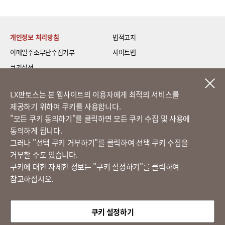
개인정보 처리방침
법적고지
이메일주소무단수집거부
사이트맵
쿠키설정
LG 베스트 케어 이전설치
LX판토스는 본 웹사이트의 이용자에게 최적의 서비스를
제공하기 위하여 쿠키를 사용합니다.
고객의 소리
​"모든 쿠키 동의하기"를 클릭하면 모든 쿠키 수집 및 사용에
동의하게 됩니다.
그러나 "선택 쿠키 거부하기"를 클릭하여 선택 쿠키 수집을
정도경영 신문고
거부할 수도 있습니다.
쿠키에 대한 자세한 정보는 "쿠키 설정하기"를 클릭하여
참고하십시오.
LX 판토스
(주)LX판토스 사업자등록번호 : 116-81-31734
쿠키 설정하기
대표자 : 이용호
서울시 종로구 새문안로 58