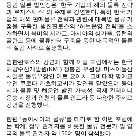
동민 일본 법인장은 ‘한국 기업의 해외 물류 전략
과 로지스틱스’ 의 주제로 강연했다. 특히 한국 기
업의 해외 판매물류 전략과 관련해 대륙별 물류 거
점을 구축한 범한판토스의 ‘허브운영 전략’을 소
개하면서 북미의 시카고, 아시아의 싱가폴, 유럽의
폴란드 등에 물류센터 구축을 통한 대폭적인 물류
비 절감 사례로 설명했다.
범한판토스의 강연과 함께 이날 포럼에서는 한국
해양수산개발원(KMI) 정봉민 부원장, 미츠이물산
서일본 물류부장인 이토 요이치, 코베대학 명예교
수인 쿠로다 카츠히코씨가 강연을 맡았으며 동아
시아 물류 및 해운업 발전 가능성, 국제 컨테이너
운송 시장과 인천의 물류 인프라 등 다양한 주제로
강연을 진행했다.
한편 ‘동아시아의 물류’를 테마로 한 이번 포럼에
는 학계, 정부 관계자를 비롯한 물류 전문가 및 양
국의 물류 관계자 약 150여 명이 참석했다.