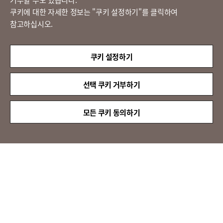
쿠키에 대한 자세한 정보는 "쿠키 설정하기"를 클릭하여
참고하십시오.
LX 판토스
(주)LX판토스 사업자등록번호 : 116-81-31734
쿠키 설정하기
대표자 : 이용호
서울시 종로구 새문안로 58
대표전화 :
02-3771-2114
선택 쿠키 거부하기
해외직구 문의 : 02-3771-2013 / 2014
© LX Pantos Co., Ltd. All rights reserved.
모든 쿠키 동의하기
[인증명] 정보보호 관리체계 인증(ISMS)
[인증 범위] 특송서비스
[유효 기간] 2024.11.20 ~ 2027.11.19
[인증명] 정보보호 및 개인정보보호 관리체계 인증(ISMS-P)
[인증 범위] 이전설치서비스
[유효 기간] 2024.11.20 ~ 2027.11.19