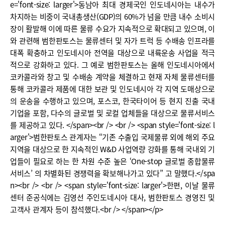
e='font-size: larger'>동남아 최대 경제국인 인도네시아는 내수가
차지하는 비중이 국내총생산(GDP)의 60%가 넘을 만큼 내수 소비시
장이 활발해 이에 따른 물류 수요가 지속적으로 확대되고 있으며, 이
와 관련해 범한판토스는 물류센터 및 자가 트럭 등 수배송 인프라를
대폭 확충하고 인도네시아 전역을 대상으로 내륙운송 사업을 적극
적으로 강화하고 있다. 그 예로 범한판토스는 올해 인도네시아에서
코카콜라와 창고 및 수배송 계약을 체결하고 현재 자체 물류센터를
통해 코카콜라 제품에 대한 보관 및 인도네시아 각 지역 도매상으로
의 운송을 수행하고 있으며, 포스코, 한국타이어 등 현지 진출 국내
기업을 포함, 다수의 글로벌 및 로컬 업체들을 대상으로 물류서비스
를 제공하고 있다. </span><br /> <br /> <span style='font-size: l
arger'>범한판토스 관계자는 “기존 수출입 국제물류 외에 해외 주요
지역을 대상으로 한 지속적인 W&D 사업역량 강화를 통해 국내외 기
업들이 필요로 하는 한 차원 수준 높은 ‘One-stop 글로벌 종합물류
서비스’ 의 차별화된 경쟁력을 확보해나가고 있다” 고 말했다.</spa
n><br /> <br /> <span style='font-size: larger'>한편, 이날 물류
센터 준공식에는 김영선 주인도네시아 대사, 범한판토스 경영진 및
고객사 관계자 등이 참석했다.<br /> </span></p>