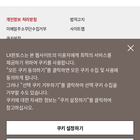
개인정보 처리방침
법적고지
이메일주소무단수집거부
사이트맵
쿠키설정
LG 베스트 케어 이전설치
LX판토스는 본 웹사이트의 이용자에게 최적의 서비스를
제공하기 위하여 쿠키를 사용합니다.
고객의 소리
​"모든 쿠키 동의하기"를 클릭하면 모든 쿠키 수집 및 사용에
동의하게 됩니다.
그러나 "선택 쿠키 거부하기"를 클릭하여 선택 쿠키 수집을
정도경영 신문고
거부할 수도 있습니다.
쿠키에 대한 자세한 정보는 "쿠키 설정하기"를 클릭하여
참고하십시오.
LX 판토스
(주)LX판토스 사업자등록번호 : 116-81-31734
쿠키 설정하기
대표자 : 이용호
서울시 종로구 새문안로 58
대표전화 :
02-3771-2114