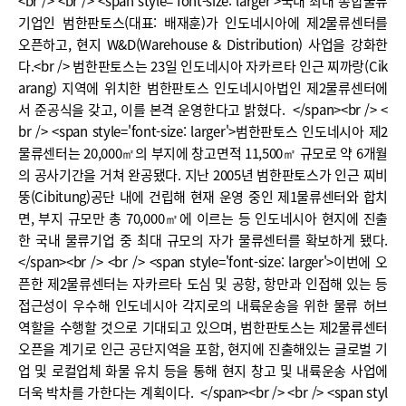
<br /> <br /> <span style='font-size: larger'>국내 최대 종합물류
기업인 범한판토스(대표: 배재훈)가 인도네시아에 제2물류센터를
오픈하고, 현지 W&D(Warehouse & Distribution) 사업을 강화한
다.<br /> 범한판토스는 23일 인도네시아 자카르타 인근 찌까랑(Cik
arang) 지역에 위치한 범한판토스 인도네시아법인 제2물류센터에
서 준공식을 갖고, 이를 본격 운영한다고 밝혔다. </span><br /> <
br /> <span style='font-size: larger'>범한판토스 인도네시아 제2
물류센터는 20,000㎡의 부지에 창고면적 11,500㎡ 규모로 약 6개월
의 공사기간을 거쳐 완공됐다. 지난 2005년 범한판토스가 인근 찌비
뚱(Cibitung)공단 내에 건립해 현재 운영 중인 제1물류센터와 합치
면, 부지 규모만 총 70,000㎡에 이르는 등 인도네시아 현지에 진출
한 국내 물류기업 중 최대 규모의 자가 물류센터를 확보하게 됐다.
</span><br /> <br /> <span style='font-size: larger'>이번에 오
픈한 제2물류센터는 자카르타 도심 및 공항, 항만과 인접해 있는 등
접근성이 우수해 인도네시아 각지로의 내륙운송을 위한 물류 허브
역할을 수행할 것으로 기대되고 있으며, 범한판토스는 제2물류센터
오픈을 계기로 인근 공단지역을 포함, 현지에 진출해있는 글로벌 기
업 및 로컬업체 화물 유치 등을 통해 현지 창고 및 내륙운송 사업에
더욱 박차를 가한다는 계획이다. </span><br /> <br /> <span styl