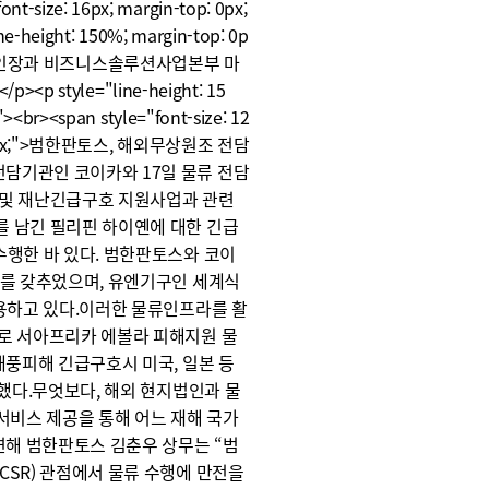
-size: 16px; margin-top: 0px;
ne-height: 150%; margin-top: 0p
 해외법인장과 비즈니스솔루션사업본부 마
style="line-height: 15
><br><span style="font-size: 12
ttom: 0px;">범한판토스, 해외무상원조 전담
담기관인 코이카와 17일 물류 전담
 및 재난긴급구호 지원사업과 관련
 남긴 필리핀 하이옌에 대한 긴급
수행한 바 있다. 범한판토스와 코이
터를 갖추었으며, 유엔기구인 세계식
사용하고 있다.이러한 물류인프라를 활
로 서아프리카 에볼라 피해지원 물
태풍피해 긴급구호시 미국, 일본 등
했다.무엇보다, 해외 현지법인과 물
서비스 제공을 통해 어느 재해 국가
련해 범한판토스 김춘우 상무는 “범
SR) 관점에서 물류 수행에 만전을