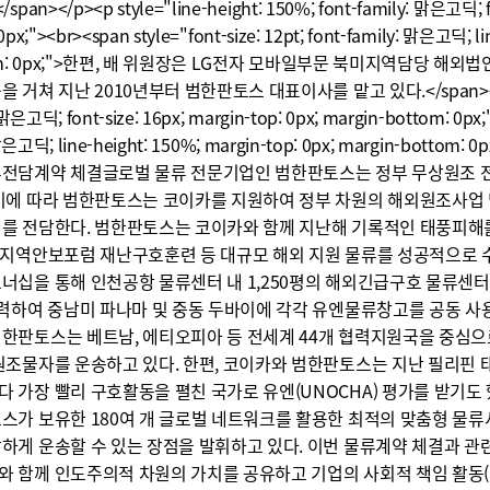
n></p><p style="line-height: 150%; font-family: 맑은고딕; font
px;"><br><span style="font-size: 12pt; font-family: 맑은고딕; li
ottom: 0px;">한편, 배 위원장은 LG전자 모바일부문 북미지역담당
거쳐 지난 2010년부터 범한판토스 대표이사를 맡고 있다.</span></p><p 
 맑은고딕; font-size: 16px; margin-top: 0px; margin-bottom: 0px;"
y: 맑은고딕; line-height: 150%; margin-top: 0px; margin-bo
전담계약 체결글로벌 물류 전문기업인 범한판토스는 정부 무상원조 전
이에 따라 범한판토스는 코이카를 지원하여 정부 차원의 해외원조사업
를 전담한다. 범한판토스는 코이카와 함께 지난해 기록적인 태풍피해를
안지역안보포럼 재난구호훈련 등 대규모 해외 지원 물류를 성공적으로 
너십을 통해 인천공항 물류센터 내 1,250평의 해외긴급구호 물류센
협력하여 중남미 파나마 및 중동 두바이에 각각 유엔물류창고를 공동 
한판토스는 베트남, 에티오피아 등 전세계 44개 협력지원국을 중심으
원조물자를 운송하고 있다. 한편, 코이카와 범한판토스는 지난 필리핀 
 가장 빨리 구호활동을 펼친 국가로 유엔(UNOCHA) 평가를 받기도 
스가 보유한 180여 개 글로벌 네트워크를 활용한 최적의 맞춤형 물류
하게 운송할 수 있는 장점을 발휘하고 있다. 이번 물류계약 체결과 관
 함께 인도주의적 차원의 가치를 공유하고 기업의 사회적 책임 활동(C