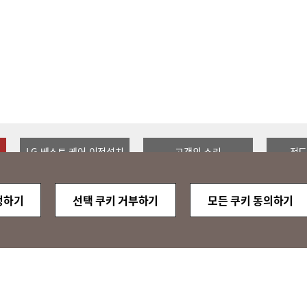
LG 베스트 케어 이전설치
고객의 소리
정도
정하기
선택 쿠키 거부하기
모든 쿠키 동의하기
QUICK
MENU
-2013 / 2014
Family Site