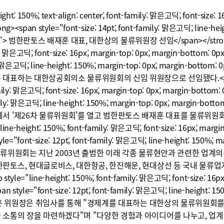
ight: 150%; text-align: center; font-family: 맑은고딕; font-size: 
ong><span style="font-size: 14pt; font-family: 맑은고딕; line-hei
px;"> 범한판토스 배재훈 대표, 대한상의 물류위원장 선임</span></strong></
: 맑은고딕; font-size: 16px; margin-top: 0px; margin-bottom: 0px;
ly: 맑은고딕; line-height: 150%; margin-top: 0px; margin-bo
대표하는 대한상공회의소 물류위원회의 신임 위원장으로 선임됐다.</span></
mily: 맑은고딕; font-size: 16px; margin-top: 0px; margin-bottom: 
amily: 맑은고딕; line-height: 150%; margin-top: 0px; margin
에서 '제26차 물류위원회'를 열고 범한판토스 배재훈 대표를 물류위원회
line-height: 150%; font-family: 맑은고딕; font-size: 16px; margi
yle="font-size: 12pt; font-family: 맑은고딕; line-height: 150%; m
 물류위원회는 지난 2003년 출범한 이래 각종 물류현안과 관련한 업계
한판토스, 현대글로비스, 대한항공, 한진해운, 현대상선 등 국내 물류업계
style="line-height: 150%; font-family: 맑은고딕; font-size: 16px
an style="font-size: 12pt; font-family: 맑은고딕; line-height: 15
>배재훈 위원장은 취임사를 통해 "경제계를 대표하는 대한상의 물류위원회
 소통의 장을 마련하겠다"며 "다양한 경험과 아이디어를 나누고, 업계