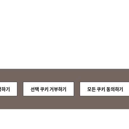
정하기
선택 쿠키 거부하기
모든 쿠키 동의하기
QUICK
MENU
LG 베스트 케어 이전설치
고객의 소리
정도