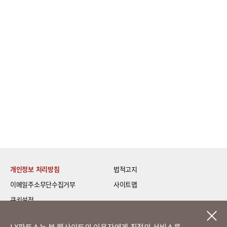
개인정보 처리방침
법적고지
이메일주소무단수집거부
사이트맵
쿠키설정
LG 베스트 케어 이전설치
LX판토스는 본 웹사이트의 이용자에게 최적의 서비스를