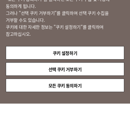
동의하게 됩니다.
그러나 "선택 쿠키 거부하기"를 클릭하여 선택 쿠키 수집을
정도경영 신문고
거부할 수도 있습니다.
쿠키에 대한 자세한 정보는 "쿠키 설정하기"를 클릭하여
참고하십시오.
LX 판토스
(주)LX판토스 사업자등록번호 : 116-81-31734
쿠키 설정하기
대표자 : 이용호
서울시 종로구 새문안로 58
대표전화 :
02-3771-2114
선택 쿠키 거부하기
해외직구 문의 : 02-3771-2013 / 2014
© LX Pantos Co., Ltd. All rights reserved.
모든 쿠키 동의하기
QUICK
MENU
[인증명] 정보보호 관리체계 인증(ISMS)