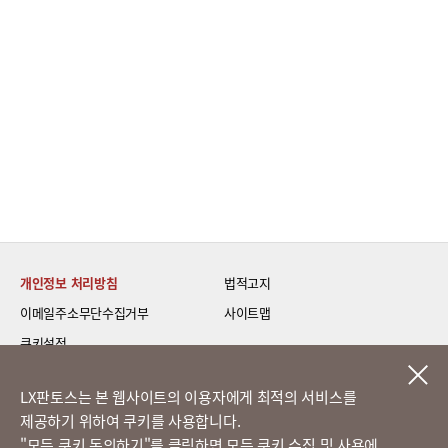
개인정보 처리방침
법적고지
이메일주소무단수집거부
사이트맵
쿠키설정
LG 베스트 케어 이전설치
LX판토스는 본 웹사이트의 이용자에게 최적의 서비스를
제공하기 위하여 쿠키를 사용합니다.
고객의 소리
​"모든 쿠키 동의하기"를 클릭하면 모든 쿠키 수집 및 사용에